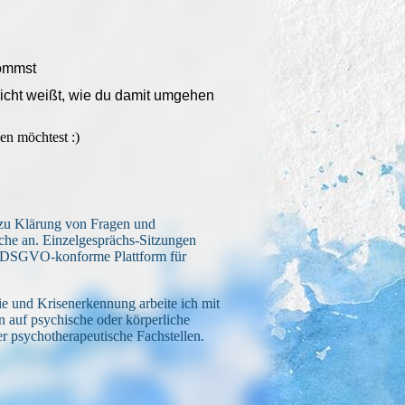
kommst
nicht weißt, wie du damit umgehen
en möchtest :)
zu Klärung von Fragen und
che an. Einzelgesprächs-Sitzungen
e DSGVO-konforme Plattform für
e und Krisenerkennung arbeite ich mit
 auf psychische oder körperliche
r psychotherapeutische Fachstellen.