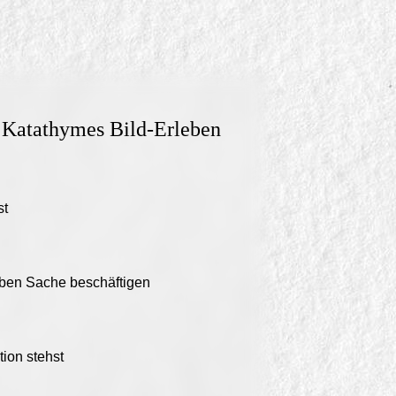
d Katathymes Bild-Erleben
st
lben Sache beschäftigen
ion stehst